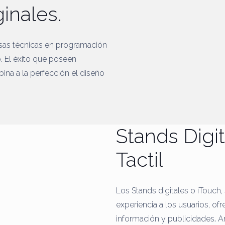
ginales.
sas técnicas en programación
. El éxito que poseen
ina a la perfección el diseño
Stands Digi
Tactil
Los Stands digitales o iTouch
experiencia a los usuarios, ofr
información y publicidades
.
Am