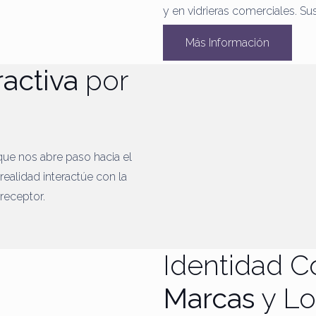
y en vidrieras comerciales. S
Más Información
ractiva
por
que nos abre paso hacia el
realidad interactúe con la
 receptor.
Identidad C
Marcas
y L