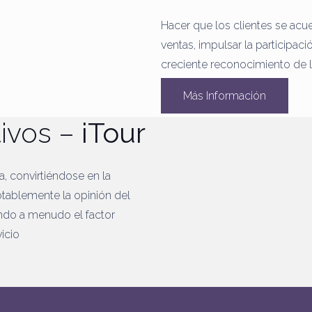
Hacer que los clientes se acu
ventas, impulsar la participaci
creciente reconocimiento de 
Más Información
tivos –
iTour
na, convirtiéndose en la
otablemente la opinión del
ndo a menudo el factor
icio