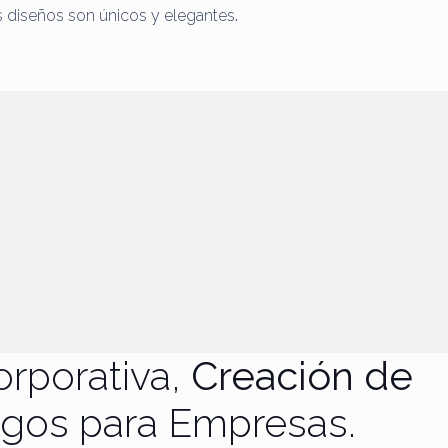
us diseños son únicos y elegantes
.
orporativa,
Creación de
ogos para Empresas.