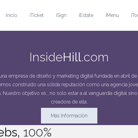
Inicio
íTicket
iSign
iEstate
iMenu
iTo
Inside
Hill
.com
na empresa de diseño y marketing digital fundada en abril de 
hemos construido una sólida reputación como una agencia joven
 Nuestro objetivo es , no solo estar a al vanguardia digital sino
creadora de ella.
Más Información
ebs,
100%