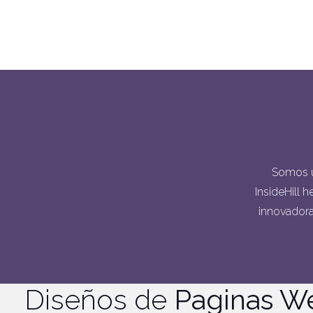
Somos u
InsideHill 
innovadora.
Diseños de
Paginas W