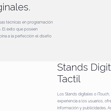
ginales.
sas técnicas en programación
. El éxito que poseen
ina a la perfección el diseño
Stands Digi
Tactil
Los Stands digitales o iTouch
experiencia a los usuarios, ofr
información y publicidades
.
Am