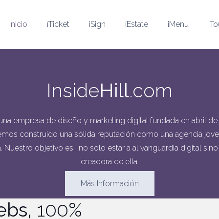
Inicio
íTicket
iSign
iEstate
iMenu
iTo
Inside
Hill
.com
na empresa de diseño y marketing digital fundada en abril de 
hemos construido una sólida reputación como una agencia joven
 Nuestro objetivo es , no solo estar a al vanguardia digital sino
creadora de ella.
Más Información
ebs,
100%