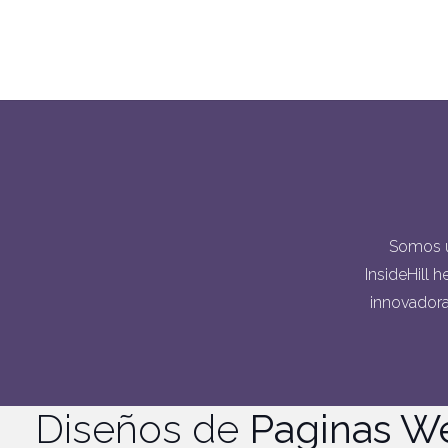
Somos u
InsideHill 
innovadora.
Diseños de
Paginas W