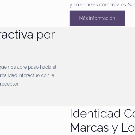
y en vidrieras comerciales. S
Más Información
ractiva
por
que nos abre paso hacia el
realidad interactúe con la
 receptor.
Identidad C
Marcas
y L