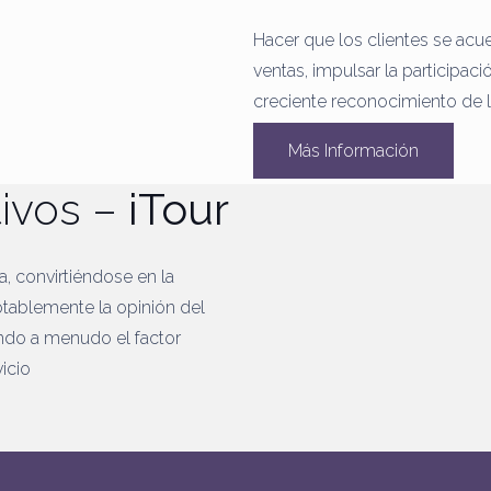
Hacer que los clientes se acu
ventas, impulsar la participaci
creciente reconocimiento de 
Más Información
tivos –
iTour
na, convirtiéndose en la
otablemente la opinión del
ndo a menudo el factor
icio