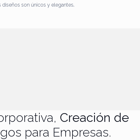
us diseños son únicos y elegantes
.
orporativa,
Creación de
ogos para Empresas.