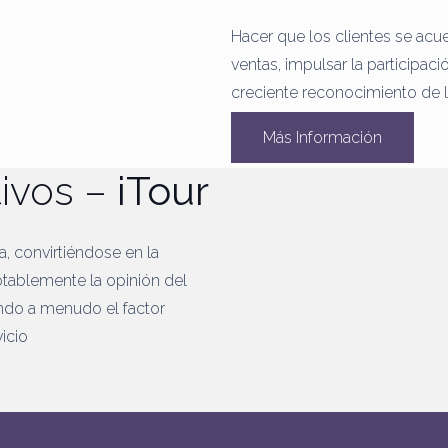
Hacer que los clientes se acu
ventas, impulsar la participaci
creciente reconocimiento de 
Más Información
tivos –
iTour
na, convirtiéndose en la
otablemente la opinión del
ndo a menudo el factor
icio