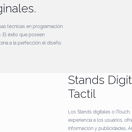
ginales.
sas técnicas en programación
. El éxito que poseen
ina a la perfección el diseño
Stands Digi
Tactil
Los Stands digitales o iTouch
experiencia a los usuarios, ofr
información y publicidades
.
Am