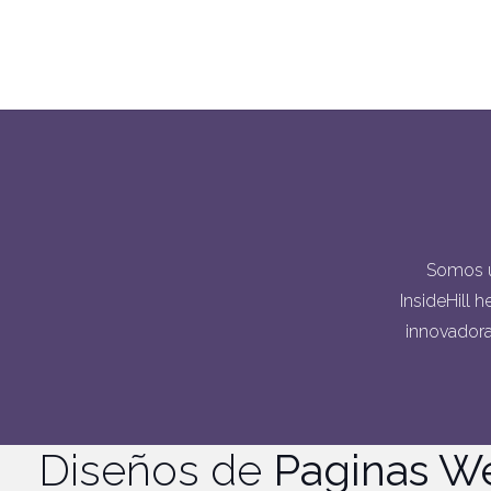
Somos u
InsideHill 
innovadora.
Diseños de
Paginas W