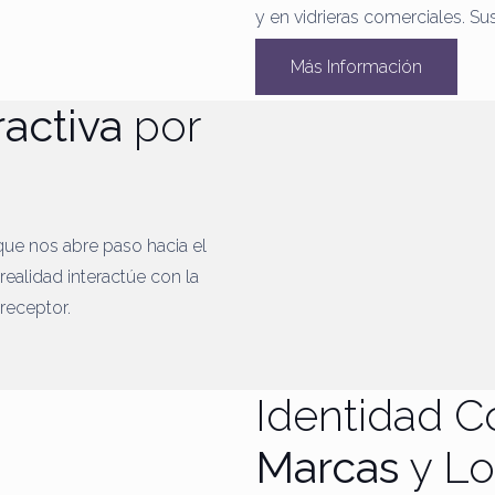
y en vidrieras comerciales. S
Más Información
ractiva
por
que nos abre paso hacia el
realidad interactúe con la
 receptor.
Identidad C
Marcas
y L