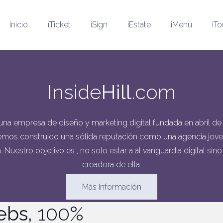
Inicio
íTicket
iSign
iEstate
iMenu
iTo
Inside
Hill
.com
na empresa de diseño y marketing digital fundada en abril de 
hemos construido una sólida reputación como una agencia joven
 Nuestro objetivo es , no solo estar a al vanguardia digital sino
creadora de ella.
Más Información
ebs,
100%