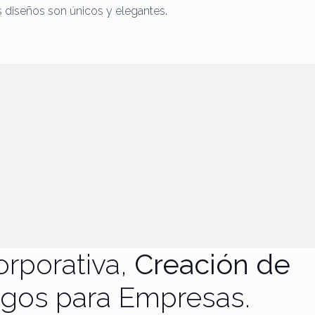
us diseños son únicos y elegantes
.
orporativa,
Creación de
ogos para Empresas.