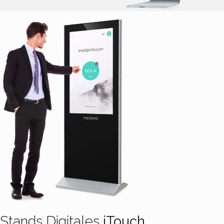
Stands Digitales
iTouch