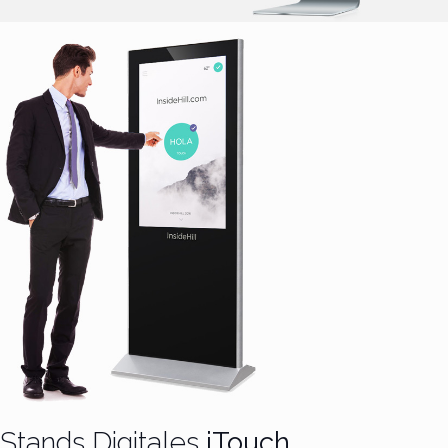
Stands Digitales
iTouch