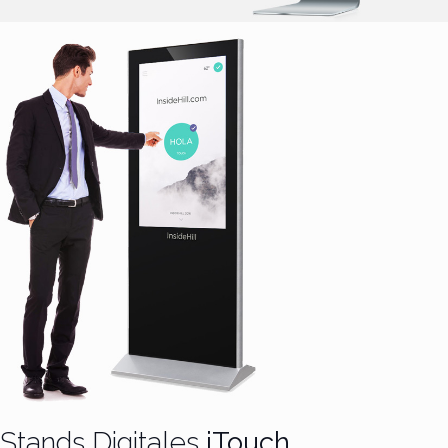
Stands Digitales
iTouch