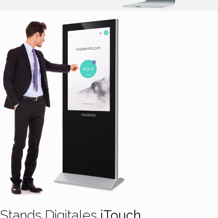
Stands Digitales
iTouch