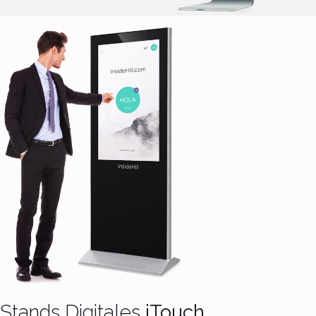
Stands Digitales
iTouch