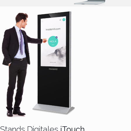
Stands Digitales
iTouch