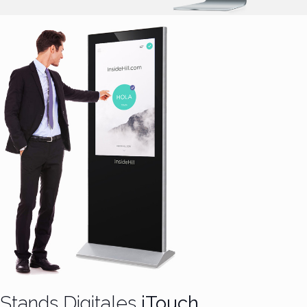
Stands Digitales
iTouch