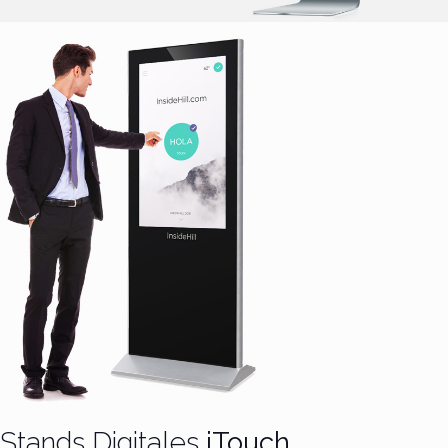
Stands Digitales
iTouch