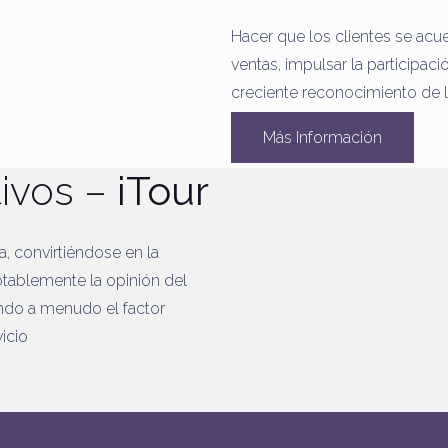
Hacer que los clientes se acu
ventas, impulsar la participaci
creciente reconocimiento de 
Más Información
tivos –
iTour
na, convirtiéndose en la
otablemente la opinión del
ndo a menudo el factor
icio