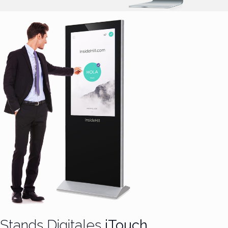
Stands Digitales
iTouch