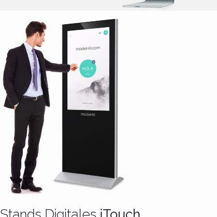
Stands Digitales
iTouch