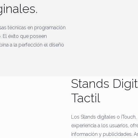
ginales.
sas técnicas en programación
. El éxito que poseen
ina a la perfección el diseño
Stands Digi
Tactil
Los Stands digitales o iTouch
experiencia a los usuarios, ofr
información y publicidades
.
Am