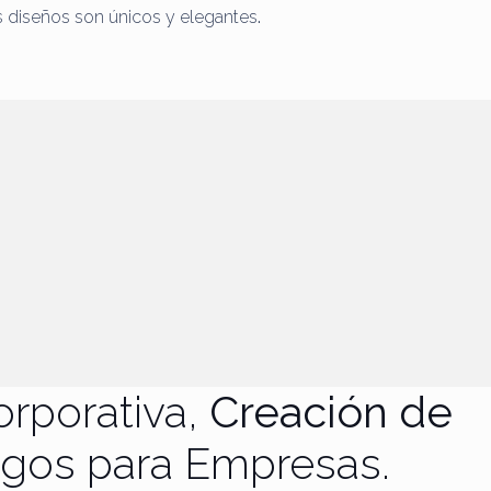
us diseños son únicos y elegantes
.
orporativa,
Creación de
ogos para Empresas.