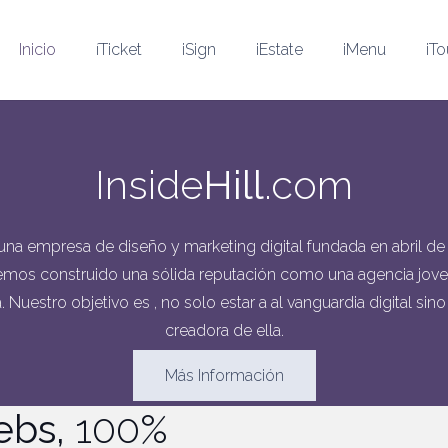
Inicio
íTicket
iSign
iEstate
iMenu
iTo
Inside
Hill
.com
na empresa de diseño y marketing digital fundada en abril de 
hemos construido una sólida reputación como una agencia joven
 Nuestro objetivo es , no solo estar a al vanguardia digital sino
creadora de ella.
Más Información
ebs,
100%