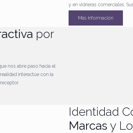
y en vidrieras comerciales. S
Más Información
ractiva
por
que nos abre paso hacia el
realidad interactúe con la
 receptor.
Identidad C
Marcas
y L