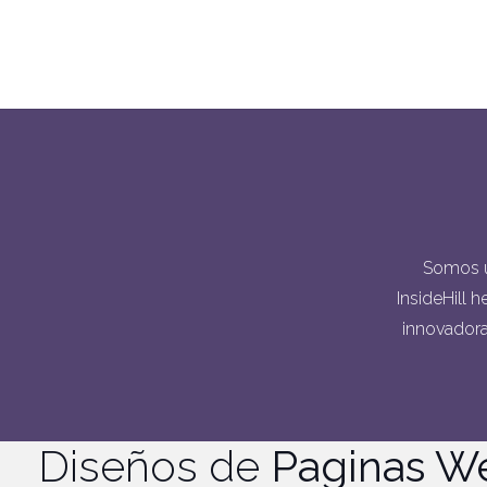
Somos u
InsideHill 
innovadora.
Diseños de
Paginas W