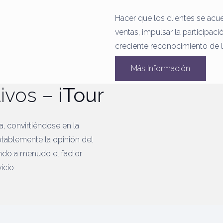
Hacer que los clientes se acu
ventas, impulsar la participaci
creciente reconocimiento de 
Más Información
tivos –
iTour
na, convirtiéndose en la
otablemente la opinión del
ndo a menudo el factor
icio