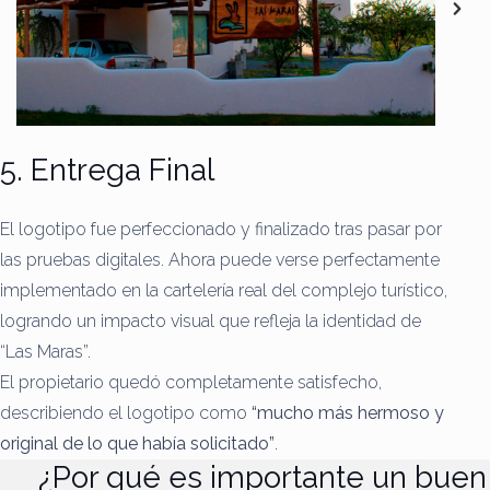
5. Entrega Final
El logotipo fue perfeccionado y finalizado tras pasar por
las pruebas digitales. Ahora puede verse perfectamente
implementado en la cartelería real del complejo turístico,
logrando un impacto visual que refleja la identidad de
“Las Maras”.
El propietario quedó completamente satisfecho,
describiendo el logotipo como
“mucho más hermoso y
original de lo que había solicitado”
.
¿Por qué es importante un buen