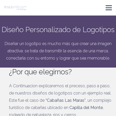
Diseño Personalizado de Logotipos
Diseñar un logotipo es mucho más que crear una imagen
atractiva: se trata de transmitir la esencia de una marca,
conectarla con su entorno y lograr que sea memorable.
¿Por que elegirnos?
A Continuacion explicaremos el preceso, paso a paso,
de nuestros diseños de logotipos con un ejemplo real.
Este fue el caso de
“Cabañas Las Maras”
, un complejo
turístico de cabañas ubicado en
Capilla del Monte
,
rodeado de naturaleza, ríos y cerros.